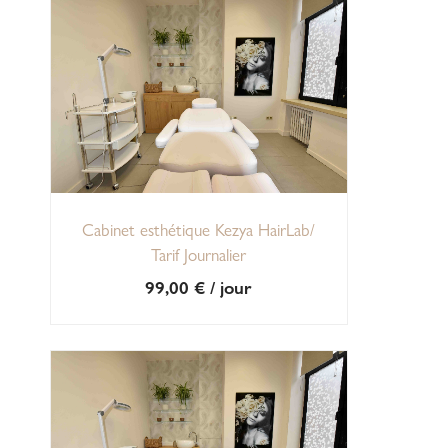
Cabinet esthétique Kezya HairLab/
Tarif Journalier
99,00
€
/ jour