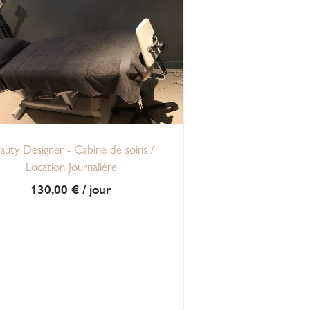
auty Designer - Cabine de soins /
Location Journalière
130,00
€
/ jour