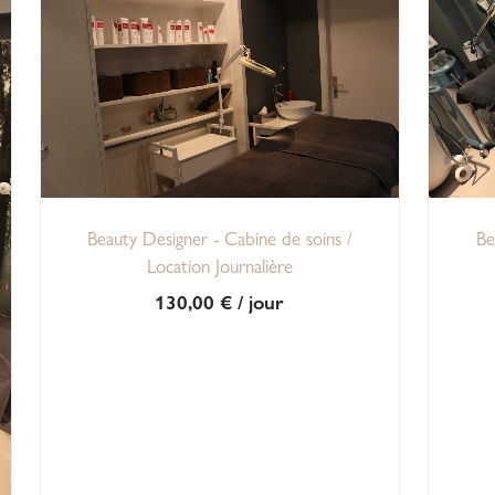
Beauty Designer - Cabine de soins /
Be
Location Journalière
130,00
€
/ jour