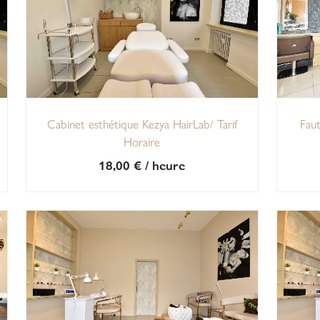
Cabinet esthétique Kezya HairLab/ Tarif
Faut
Horaire
18,00
€
/ heure