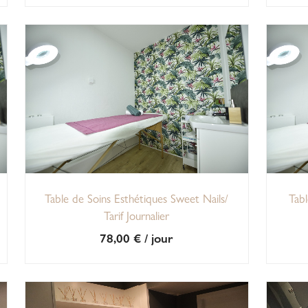
Table de Soins Esthétiques Sweet Nails/
Tabl
Tarif Journalier
78,00
€
/ jour