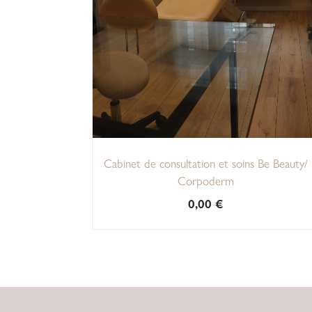
Cabinet de consultation et soins Be Beauty/
Corpoderm
0,00
€