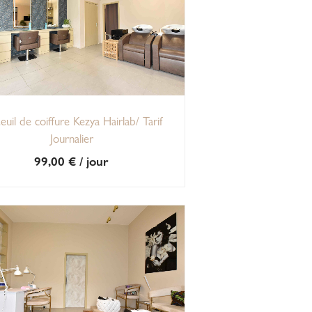
euil de coiffure Kezya Hairlab/ Tarif
Journalier
99,00
€
/ jour