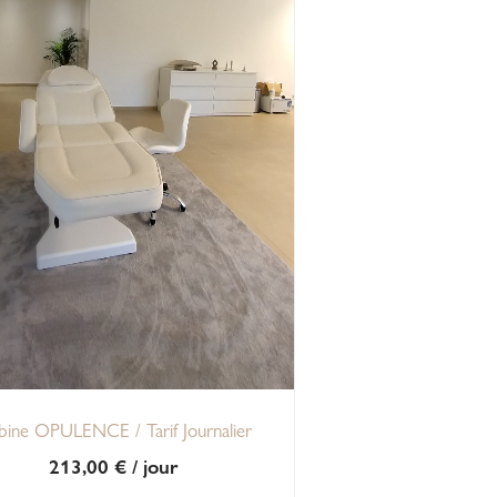
bine OPULENCE / Tarif Journalier
213,00
€
/ jour