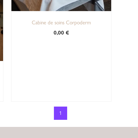
Cabine de soins Corpoderm
0,00
€
1