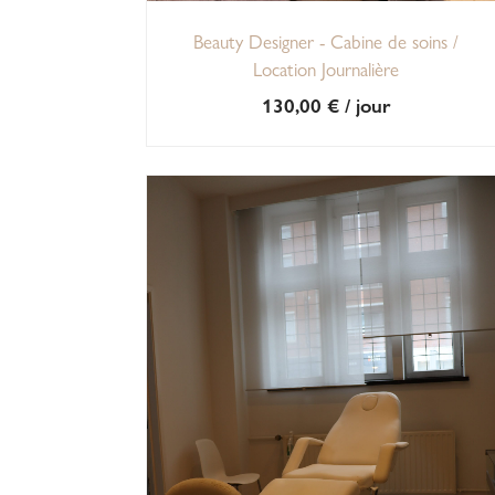
Beauty Designer - Cabine de soins /
Location Journalière
130,00
€
/ jour