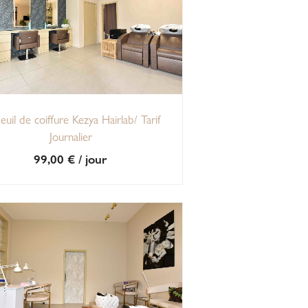
euil de coiffure Kezya Hairlab/ Tarif
Journalier
99,00
€
/ jour