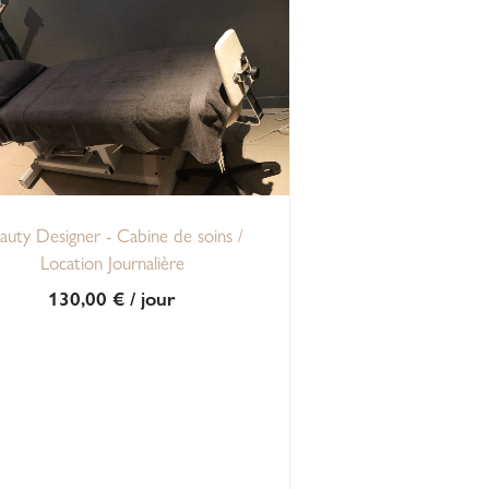
auty Designer - Cabine de soins /
Location Journalière
130,00
€
/ jour