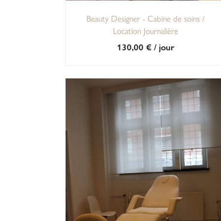
Beauty Designer - Cabine de soins /
Location Journalière
130,00
€
/ jour