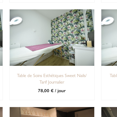
Table de Soins Esthétiques Sweet Nails/
Tabl
Tarif Journalier
78,00
€
/ jour