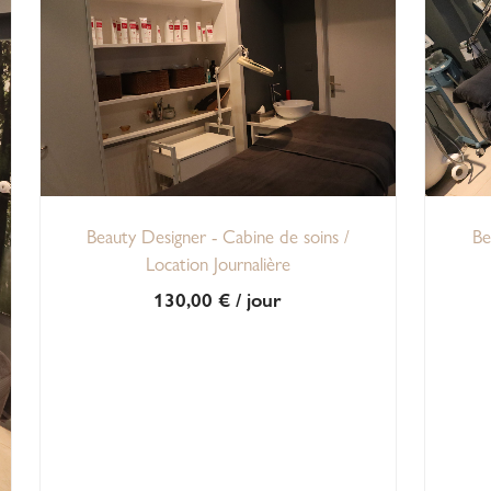
Beauty Designer - Cabine de soins /
Be
Location Journalière
130,00
€
/ jour