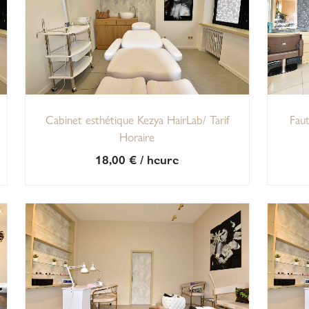
Cabinet esthétique Kezya HairLab/ Tarif
Faut
Horaire
18,00
€
/ heure