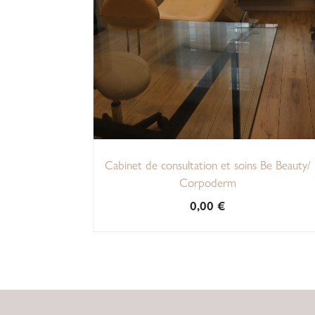
Cabinet de consultation et soins Be Beauty/
Corpoderm
0,00
€