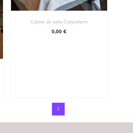
Cabine de soins Corpoderm
0,00
€
1