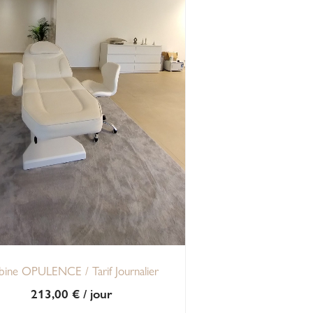
bine OPULENCE / Tarif Journalier
213,00
€
/ jour