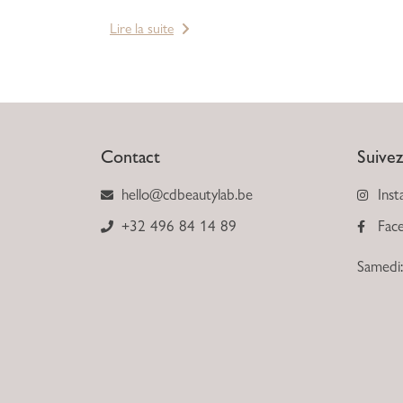
Lire la suite
Contact
Suive
hello@cdbeautylab.be
Inst
+32 496 84 14 89
Fac
Samedi