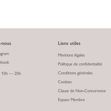
z-nous
Liens utiles
agram
Mentions légales
ebook
Politique de confidentialité
Conditions générales
: 10h — 20h
Cookies
Clause de Non-Concurrence
Espace Membre