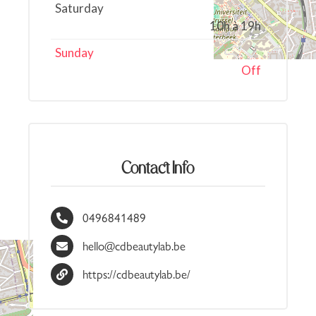
Saturday
10h à 19h
Sunday
Off
Contact Info
0496841489
hello@cdbeautylab.be
https://cdbeautylab.be/